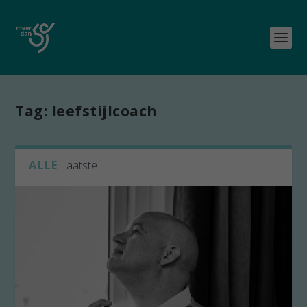
Tag:
leefstijlcoach
ALLE
Laatste