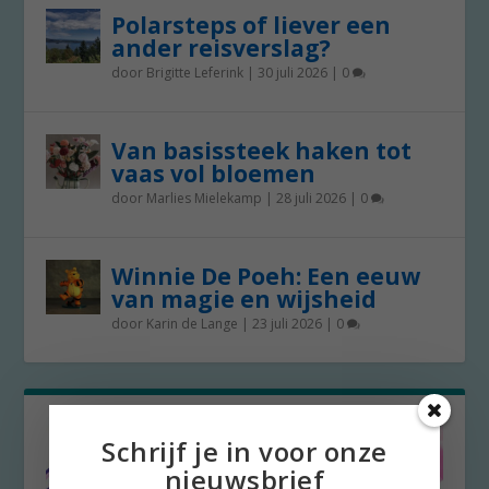
Polarsteps of liever een
ander reisverslag?
door
Brigitte Leferink
|
30 juli 2026
|
0
Van basissteek haken tot
vaas vol bloemen
door
Marlies Mielekamp
|
28 juli 2026
|
0
Winnie De Poeh: Een eeuw
van magie en wijsheid
door
Karin de Lange
|
23 juli 2026
|
0
Schrijf je in voor onze
nieuwsbrief