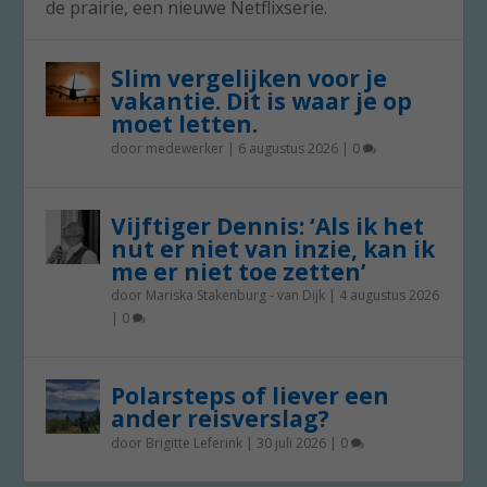
de prairie, een nieuwe Netflixserie.
Slim vergelijken voor je
vakantie. Dit is waar je op
moet letten.
door
medewerker
|
6 augustus 2026
|
0
Vijftiger Dennis: ‘Als ik het
nut er niet van inzie, kan ik
me er niet toe zetten’
door
Mariska Stakenburg - van Dijk
|
4 augustus 2026
|
0
Polarsteps of liever een
ander reisverslag?
door
Brigitte Leferink
|
30 juli 2026
|
0