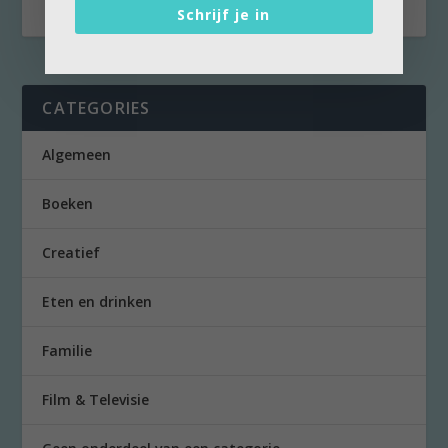
Schrijf je in
CATEGORIES
Algemeen
Boeken
Creatief
Eten en drinken
Familie
Film & Televisie