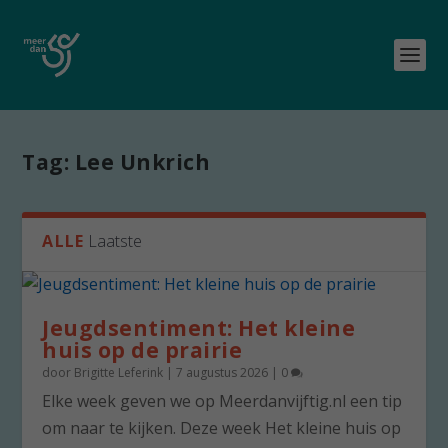
Tag:
Lee Unkrich
ALLE
Laatste
Jeugdsentiment: Het kleine
huis op de prairie
door
Brigitte Leferink
|
7 augustus 2026
|
0
Elke week geven we op Meerdanvijftig.nl een tip
om naar te kijken. Deze week Het kleine huis op