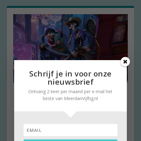
Schrijf je in voor onze
nieuwsbrief
Coco: zo vier je met de dood
Ontvang 2 keer per maand per e-mail het
het leven
beste van MeerdanVijftig.nl
door
Stella Ruisch
|
30 oktober 2025
|
0
Elke week geven we op Meerdanvijftig.nl een
tip om naar te kijken. In Mexico verwerken ze
op...