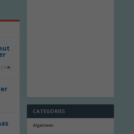
 nut
er
6
|
0
der
CATEGORIES
aas
Algemeen