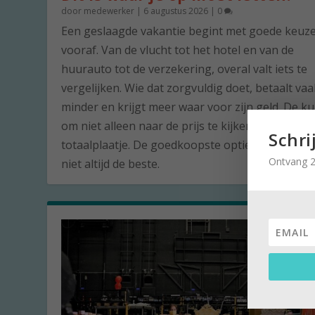
door
medewerker
|
6 augustus 2026
|
0
Een geslaagde vakantie begint met goede keuz
vooraf. Van de vlucht tot het hotel en van de
huurauto tot de verzekering, overal valt iets te
vergelijken. Wie dat zorgvuldig doet, betaalt vaa
minder en krijgt meer waar voor zijn geld. De ku
om niet alleen naar de prijs te kijken, maar naar
Schri
totaalplaatje. De goedkoopste optie is namelijk 
Ontvang 2
niet altijd de beste.