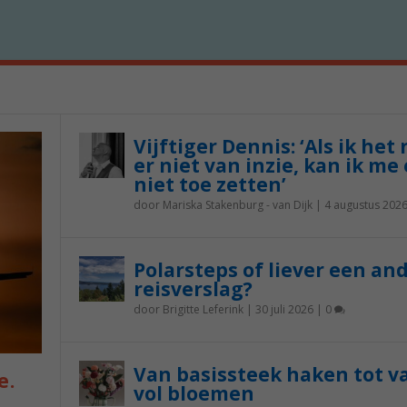
Vijftiger Dennis: ‘Als ik het
er niet van inzie, kan ik me 
niet toe zetten’
door
Mariska Stakenburg - van Dijk
|
4 augustus 202
Polarsteps of liever een an
reisverslag?
door
Brigitte Leferink
|
30 juli 2026
|
0
Van basissteek haken tot v
e.
vol bloemen