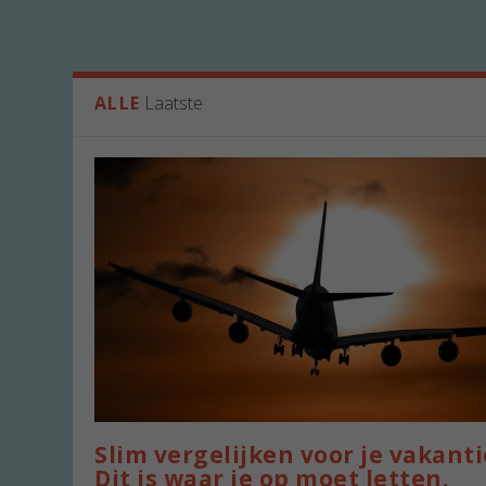
ALLE
Laatste
Slim vergelijken voor je vakanti
Dit is waar je op moet letten.