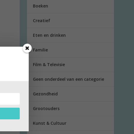
Boeken
Creatief
Eten en drinken
Familie
Film & Televisie
Geen onderdeel van een categorie
Gezondheid
n:
Grootouders
 om op
Kunst & Cultuur