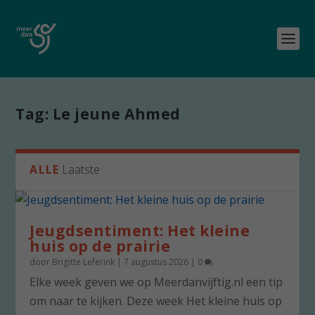
Tag:
Le jeune Ahmed
ALLE
Laatste
Jeugdsentiment: Het kleine
huis op de prairie
door
Brigitte Leferink
|
7 augustus 2026
|
0
Elke week geven we op Meerdanvijftig.nl een tip
om naar te kijken. Deze week Het kleine huis op