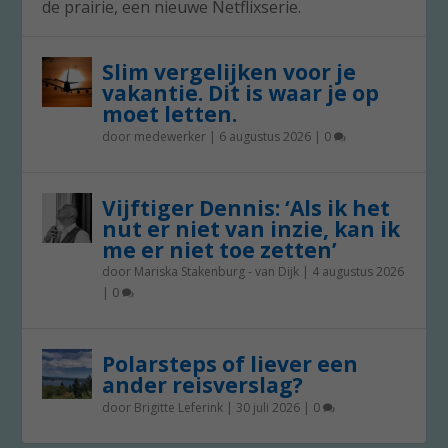
de prairie, een nieuwe Netflixserie.
Slim vergelijken voor je
vakantie. Dit is waar je op
moet letten.
door
medewerker
|
6 augustus 2026
|
0
Vijftiger Dennis: ‘Als ik het
nut er niet van inzie, kan ik
me er niet toe zetten’
door
Mariska Stakenburg - van Dijk
|
4 augustus 2026
|
0
Polarsteps of liever een
ander reisverslag?
door
Brigitte Leferink
|
30 juli 2026
|
0