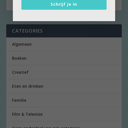
Schrijf je in
CATEGORIES
Algemeen
Boeken
Creatief
Eten en drinken
Familie
Film & Televisie