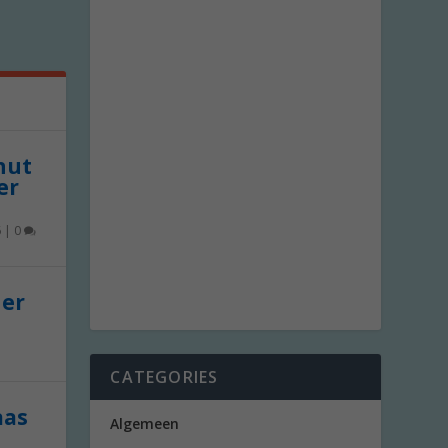
 nut
er
6
|
0
der
CATEGORIES
aas
Algemeen