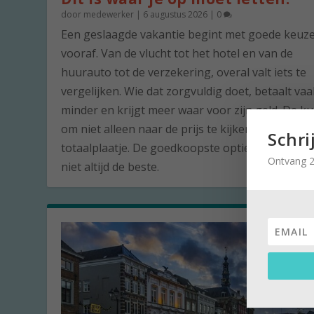
door
medewerker
|
6 augustus 2026
|
0
Een geslaagde vakantie begint met goede keuz
vooraf. Van de vlucht tot het hotel en van de
huurauto tot de verzekering, overal valt iets te
vergelijken. Wie dat zorgvuldig doet, betaalt vaa
minder en krijgt meer waar voor zijn geld. De ku
om niet alleen naar de prijs te kijken, maar naar
Schri
totaalplaatje. De goedkoopste optie is namelijk 
Ontvang 2
niet altijd de beste.