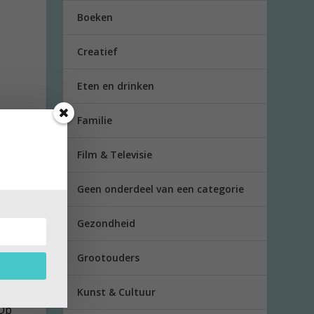
Boeken
Creatief
Eten en drinken
Familie
Film & Televisie
Geen onderdeel van een categorie
Gezondheid
Grootouders
ie die
Kunst & Cultuur
 Op