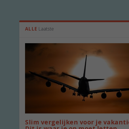
ALLE
Laatste
Slim vergelijken voor je vakanti
Dit is waar je op moet letten.