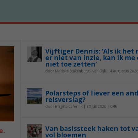
Vijftiger Dennis: ‘Als ik het
er niet van inzie, kan ik me 
niet toe zetten’
door
Mariska Stakenburg - van Dijk
|
4 augustus 202
Polarsteps of liever een an
reisverslag?
door
Brigitte Leferink
|
30 juli 2026
|
0
Van basissteek haken tot v
e.
vol bloemen