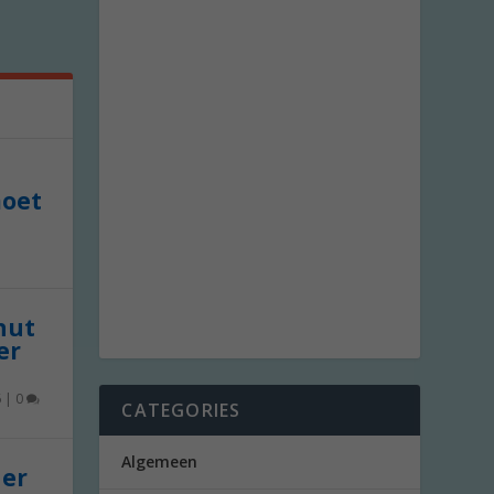
moet
 nut
er
6
|
0
CATEGORIES
Algemeen
der