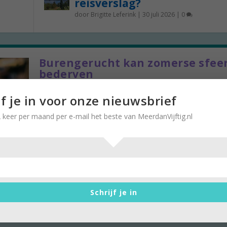
reisverslag?
door
Brigitte Leferink
|
30 juli 2026
|
0
Burengerucht kan zomerse sfee
bederven
door
Brigitte Leferink
|
4 augustus 2020
|
0
jf je in voor onze nieuwsbrief
Kwart van Nederlanders ervaart geluidsoverlast 
 keer per maand per e-mail het beste van MeerdanVijftig.nl
komende dagen wordt er prachtig weer voorspeld.
Schrijf je in