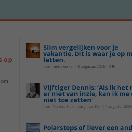
Slim vergelijken voor je
vakantie. Dit is waar je op 
s op
letten.
door
medewerker
|
6 augustus 2026
|
0
p om
Vijftiger Dennis: ‘Als ik het
er niet van inzie, kan ik me 
niet toe zetten’
door
Mariska Stakenburg - van Dijk
|
4 augustus 202
Polarsteps of liever een an