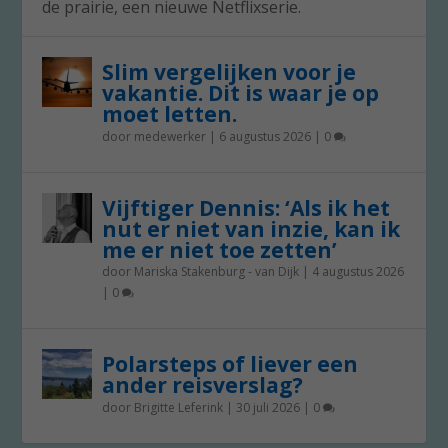
de prairie, een nieuwe Netflixserie.
Slim vergelijken voor je
vakantie. Dit is waar je op
moet letten.
door
medewerker
|
6 augustus 2026
|
0
Vijftiger Dennis: ‘Als ik het
nut er niet van inzie, kan ik
me er niet toe zetten’
door
Mariska Stakenburg - van Dijk
|
4 augustus 2026
|
0
Polarsteps of liever een
ander reisverslag?
door
Brigitte Leferink
|
30 juli 2026
|
0