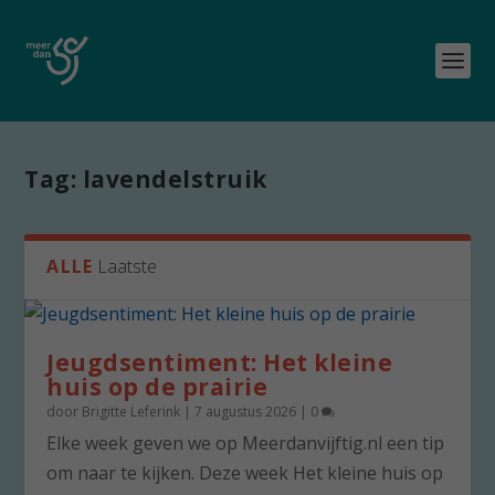
Tag:
lavendelstruik
ALLE
Laatste
Jeugdsentiment: Het kleine
huis op de prairie
door
Brigitte Leferink
|
7 augustus 2026
|
0
Elke week geven we op Meerdanvijftig.nl een tip
om naar te kijken. Deze week Het kleine huis op