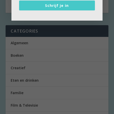
Schrijf je in
CATEGORIES
Algemeen
Boeken
Creatief
Eten en drinken
Familie
Film & Televisie