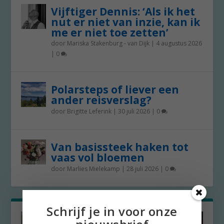
Vijftiger Dennis: ‘Als ik het
nut er niet van inzie, kan ik
me er niet toe zetten’
door
Mariska Stakenburg - van Dijk
|
4 augustus 2026
|
0
Polarsteps of liever een
ander reisverslag?
door
Brigitte Leferink
|
30 juli 2026
|
0
Van basissteek haken tot
vaas vol bloemen
door
Marlies Mielekamp
|
28 juli 2026
|
0
Schrijf je in voor onze