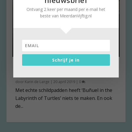
nieuwsbrief
Ontvang 2 keer per maand per e-mail het
beste van MeerdanVijftig.nl
Schrijf je in
Beroemde filmmaker Buñuel
herleeft in animatiefilm
door
Karin de Lange
|
20 april 2019
|
0
Met echte schildpadden heeft ‘Buñuel in the
Labyrinth of Turtles’ niets te maken. En ook
de...