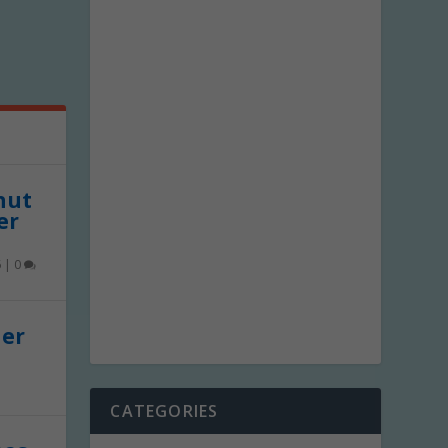
 nut
er
6
|
0
der
CATEGORIES