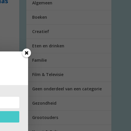
aas
Algemeen
Boeken
Creatief
Eten en drinken
Familie
Film & Televisie
Geen onderdeel van een categorie
Gezondheid
op
Grootouders
 altijd