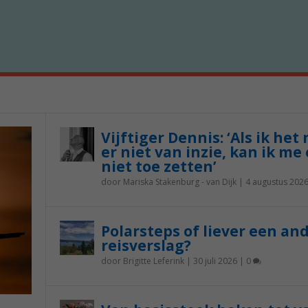
Vijftiger Dennis: ‘Als ik het
er niet van inzie, kan ik me 
niet toe zetten’
door
Mariska Stakenburg - van Dijk
|
4 augustus 202
Polarsteps of liever een an
reisverslag?
door
Brigitte Leferink
|
30 juli 2026
|
0