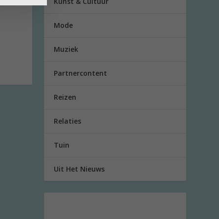
Kunst & Cultuur
Mode
Muziek
Partnercontent
Reizen
Relaties
Tuin
Uit Het Nieuws