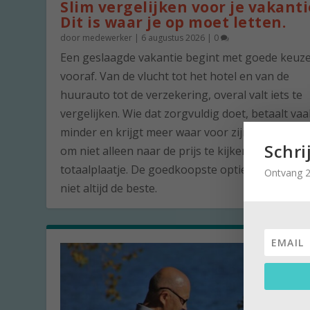
Slim vergelijken voor je vakanti
Dit is waar je op moet letten.
door
medewerker
|
6 augustus 2026
|
0
Een geslaagde vakantie begint met goede keuz
vooraf. Van de vlucht tot het hotel en van de
huurauto tot de verzekering, overal valt iets te
vergelijken. Wie dat zorgvuldig doet, betaalt vaa
minder en krijgt meer waar voor zijn geld. De ku
Schri
om niet alleen naar de prijs te kijken, maar naar
totaalplaatje. De goedkoopste optie is namelijk 
Ontvang 2
niet altijd de beste.