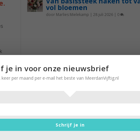
Van basissteek haken tot v
e.
vol bloemen
door
Marlies Mielekamp
|
28 juli 2026
|
0
es
k
nst is
jf je in voor onze nieuwsbrief
 het
lang
 keer per maand per e-mail het beste van MeerdanVijftig.nl
“Zelfs op vakantie moet die lapt
mee”
Schrijf je in
door
Brigitte Leferink
|
11 september 2024
|
0
In de journalistiek hoor je veel verhalen, die je niet