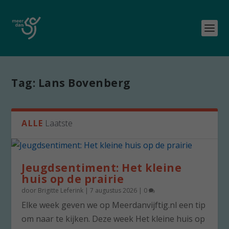
Tag:
Lans Bovenberg
ALLE
Laatste
Jeugdsentiment: Het kleine
huis op de prairie
door
Brigitte Leferink
|
7 augustus 2026
|
0
Elke week geven we op Meerdanvijftig.nl een tip
om naar te kijken. Deze week Het kleine huis op