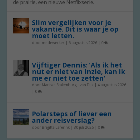
de prairie, een nieuwe Netflixserie.
Slim vergelijken voor je
vakantie. Dit is waar je op
moet letten.
door
medewerker
|
6 augustus 2026
|
0
Vijftiger Dennis: ‘Als ik het
nut er niet van inzie, kan ik
me er niet toe zetten’
door
Mariska Stakenburg - van Dijk
|
4 augustus 2026
|
0
Polarsteps of liever een
ander reisverslag?
door
Brigitte Leferink
|
30 juli 2026
|
0