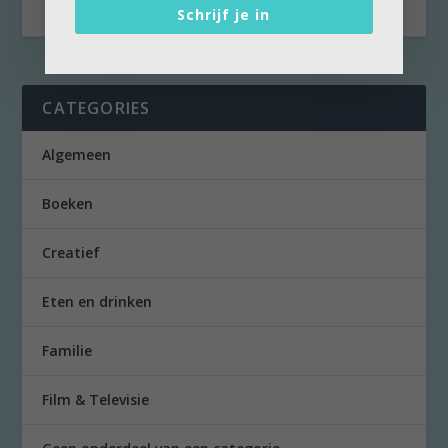
Schrijf je in
CATEGORIES
Algemeen
Boeken
Creatief
Eten en drinken
Familie
Film & Televisie