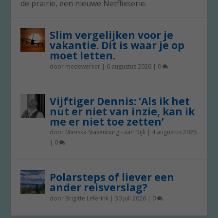
de prairie, een nieuwe Netflixserie.
Slim vergelijken voor je
vakantie. Dit is waar je op
moet letten.
door
medewerker
|
6 augustus 2026
|
0
Vijftiger Dennis: ‘Als ik het
nut er niet van inzie, kan ik
me er niet toe zetten’
door
Mariska Stakenburg - van Dijk
|
4 augustus 2026
|
0
Polarsteps of liever een
ander reisverslag?
door
Brigitte Leferink
|
30 juli 2026
|
0