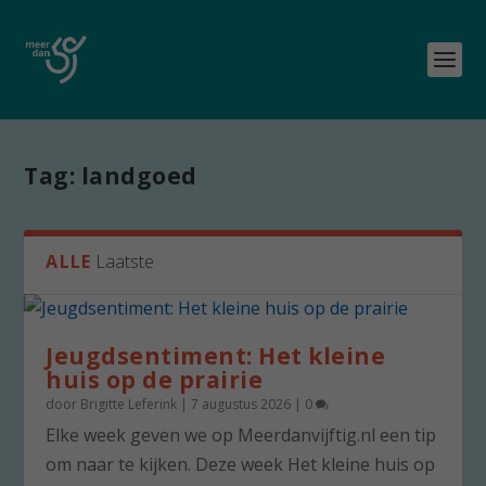
Tag:
landgoed
ALLE
Laatste
Jeugdsentiment: Het kleine
huis op de prairie
door
Brigitte Leferink
|
7 augustus 2026
|
0
Elke week geven we op Meerdanvijftig.nl een tip
om naar te kijken. Deze week Het kleine huis op