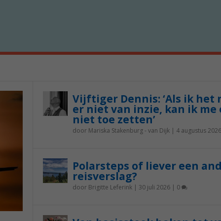
Vijftiger Dennis: ‘Als ik het
er niet van inzie, kan ik me 
niet toe zetten’
door
Mariska Stakenburg - van Dijk
|
4 augustus 202
Polarsteps of liever een an
reisverslag?
door
Brigitte Leferink
|
30 juli 2026
|
0