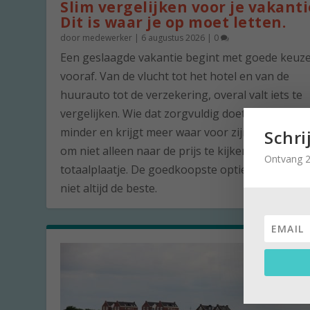
Slim vergelijken voor je vakanti
Dit is waar je op moet letten.
door
medewerker
|
6 augustus 2026
|
0
Een geslaagde vakantie begint met goede keuz
vooraf. Van de vlucht tot het hotel en van de
huurauto tot de verzekering, overal valt iets te
vergelijken. Wie dat zorgvuldig doet, betaalt vaa
minder en krijgt meer waar voor zijn geld. De ku
Schri
om niet alleen naar de prijs te kijken, maar naar
Ontvang 2
totaalplaatje. De goedkoopste optie is namelijk 
niet altijd de beste.