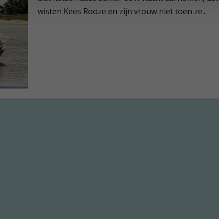
wisten Kees Rooze en zijn vrouw niet toen ze...