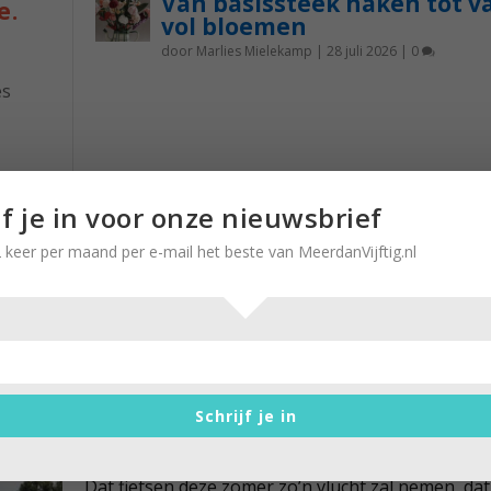
Van basissteek haken tot v
e.
vol bloemen
door
Marlies Mielekamp
|
28 juli 2026
|
0
es
k
nst is
jf je in voor onze nieuwsbrief
 het
 keer per maand per e-mail het beste van MeerdanVijftig.nl
lang
Slot LF13: via fietsveren over
rivieren
Schrijf je in
door
Kees Rooze
|
31 mei 2020
|
0
Dat fietsen deze zomer zo’n vlucht zal nemen, dat