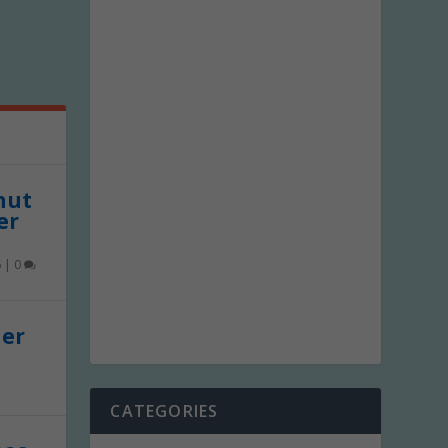
 nut
er
6
|
0
der
CATEGORIES