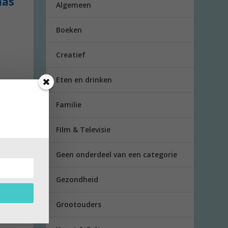
aas
Algemeen
Boeken
Creatief
Eten en drinken
Familie
Film & Televisie
Geen onderdeel van een categorie
Gezondheid
Grootouders