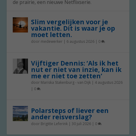
de prairie, een nieuwe Netflixserie.
Slim vergelijken voor je
vakantie. Dit is waar je op
moet letten.
door
medewerker
|
6 augustus 2026
|
0
Vijftiger Dennis: ‘Als ik het
nut er niet van inzie, kan ik
me er niet toe zetten’
door
Mariska Stakenburg - van Dijk
|
4 augustus 2026
|
0
Polarsteps of liever een
ander reisverslag?
door
Brigitte Leferink
|
30 juli 2026
|
0