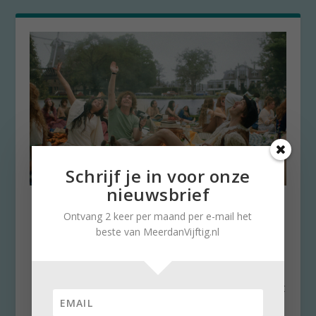
Schrijf je in voor onze
nieuwsbrief
Ach ja, ‘Land van Johan’….
Ontvang 2 keer per maand per e-mail het
door
Stella Ruisch
|
30 januari 2026
|
0
beste van MeerdanVijftig.nl
We hadden nog niet zo lang de Tweede
Wereldoorlog achter de rug als de film Land
van Johan begint. De belangrijkste strijd moest
met de eigen ouders en hun generatie