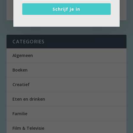
onderwijzers en politici worden geleverd.
Schrijf je in
CATEGORIES
Algemeen
Boeken
Creatief
Eten en drinken
Familie
Film & Televisie