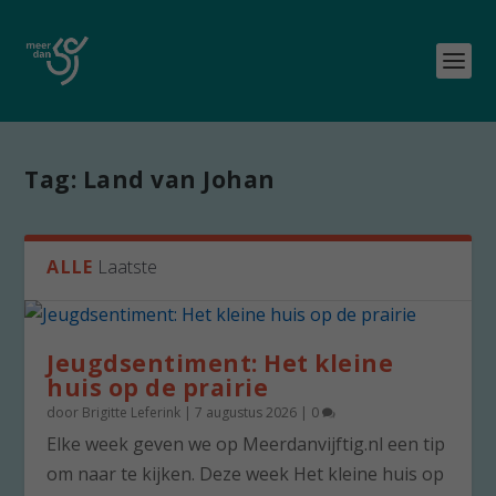
Tag:
Land van Johan
ALLE
Laatste
Jeugdsentiment: Het kleine
huis op de prairie
door
Brigitte Leferink
|
7 augustus 2026
|
0
Elke week geven we op Meerdanvijftig.nl een tip
om naar te kijken. Deze week Het kleine huis op