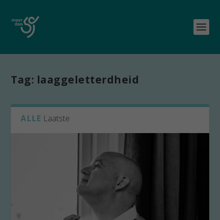
Tag:
laaggeletterdheid
ALLE
Laatste