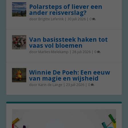
Polarsteps of liever een
ander reisverslag?
door
Brigitte Leferink
|
30 juli 2026
|
0
Van basissteek haken tot
vaas vol bloemen
door
Marlies Mielekamp
|
28 juli 2026
|
0
Winnie De Poeh: Een eeuw
van magie en wijsheid
door
Karin de Lange
|
23 juli 2026
|
0