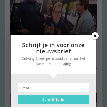
Leven zonder letters: bijna
Schrijf je in voor onze
onmogelijk
nieuwsbrief
door
Stella Ruisch
|
11 november 2023
|
0
Ontvang 2 keer per maand per e-mail het
Dit voorjaar trok de overheid nog eens meer
beste van MeerdanVijftig.nl
dan honderd miljoen uit om scholieren beter te
leren...
Schrijf je in