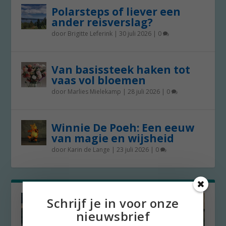
Polarsteps of liever een
ander reisverslag?
door
Brigitte Leferink
|
30 juli 2026
|
0
Van basissteek haken tot
vaas vol bloemen
door
Marlies Mielekamp
|
28 juli 2026
|
0
Winnie De Poeh: Een eeuw
van magie en wijsheid
door
Karin de Lange
|
23 juli 2026
|
0
Schrijf je in voor onze
nieuwsbrief