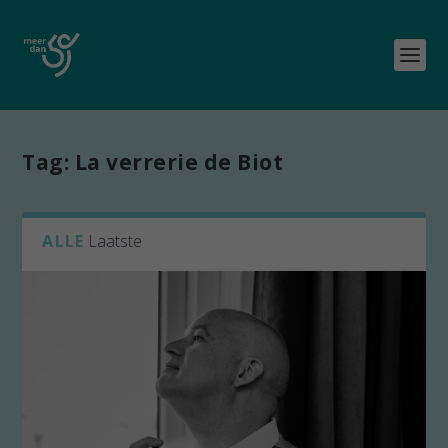
Tag:
La verrerie de Biot
ALLE
Laatste