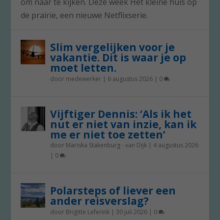
om naar te kijken. Deze week Het kleine huis op
de prairie, een nieuwe Netflixserie.
Slim vergelijken voor je
vakantie. Dit is waar je op
moet letten.
door
medewerker
|
6 augustus 2026
|
0
Vijftiger Dennis: ‘Als ik het
nut er niet van inzie, kan ik
me er niet toe zetten’
door
Mariska Stakenburg - van Dijk
|
4 augustus 2026
|
0
Polarsteps of liever een
ander reisverslag?
door
Brigitte Leferink
|
30 juli 2026
|
0