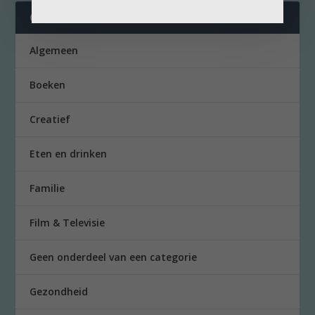
CATEGORIES
Algemeen
Boeken
Creatief
Eten en drinken
Familie
Film & Televisie
Geen onderdeel van een categorie
Gezondheid