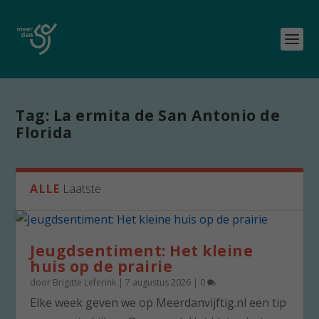
Tag:
La ermita de San Antonio de
Florida
ALLE
Laatste
Jeugdsentiment: Het kleine
huis op de prairie
door
Brigitte Leferink
|
7 augustus 2026
|
0
Elke week geven we op Meerdanvijftig.nl een tip