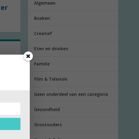
Algemeen
der
Boeken
Creatief
Eten en drinken
Familie
ke”,
Film & Televisie
Geen onderdeel van een categorie
Gezondheid
Grootouders