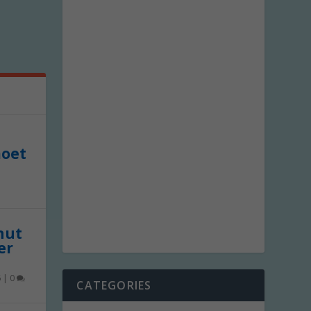
moet
 nut
er
6
|
0
CATEGORIES