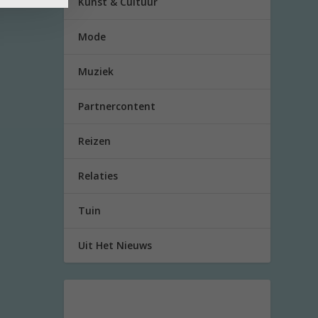
Kunst & Cultuur
Mode
Muziek
Partnercontent
Reizen
Relaties
Tuin
Uit Het Nieuws