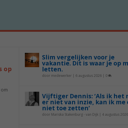
Slim vergelijken voor je
vakantie. Dit is waar je op 
s op
letten.
door
medewerker
|
6 augustus 2026
|
0
p om
Vijftiger Dennis: ‘Als ik het
er niet van inzie, kan ik me 
niet toe zetten’
door
Mariska Stakenburg - van Dijk
|
4 augustus 202