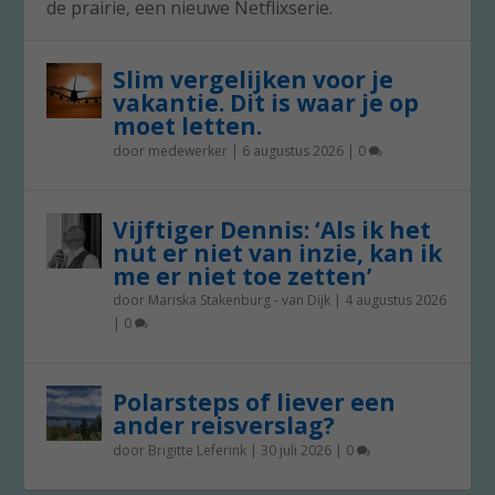
de prairie, een nieuwe Netflixserie.
Slim vergelijken voor je
vakantie. Dit is waar je op
moet letten.
door
medewerker
|
6 augustus 2026
|
0
Vijftiger Dennis: ‘Als ik het
nut er niet van inzie, kan ik
me er niet toe zetten’
door
Mariska Stakenburg - van Dijk
|
4 augustus 2026
|
0
Polarsteps of liever een
ander reisverslag?
door
Brigitte Leferink
|
30 juli 2026
|
0