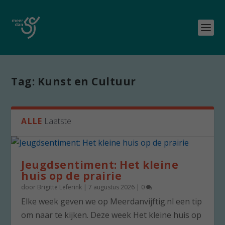
Tag:
Kunst en Cultuur
ALLE
Laatste
Jeugdsentiment: Het kleine
huis op de prairie
door
Brigitte Leferink
|
7 augustus 2026
|
0
Elke week geven we op Meerdanvijftig.nl een tip
om naar te kijken. Deze week Het kleine huis op