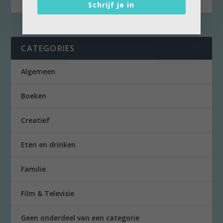
Schrijf je in
CATEGORIES
Algemeen
Boeken
Creatief
Eten en drinken
Familie
Film & Televisie
Geen onderdeel van een categorie