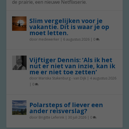
de prairie, een nieuwe Netflixserie.
Slim vergelijken voor je
vakantie. Dit is waar je op
moet letten.
door
medewerker
|
6 augustus 2026
|
0
Vijftiger Dennis: ‘Als ik het
nut er niet van inzie, kan ik
me er niet toe zetten’
door
Mariska Stakenburg - van Dijk
|
4 augustus 2026
|
0
Polarsteps of liever een
ander reisverslag?
door
Brigitte Leferink
|
30 juli 2026
|
0