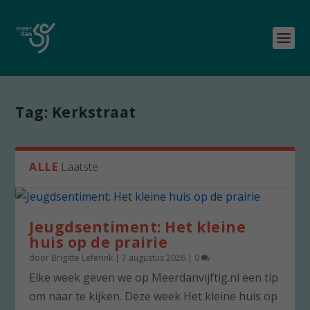
Tag:
Kerkstraat
ALLE
Laatste
Jeugdsentiment: Het kleine
huis op de prairie
door
Brigitte Leferink
|
7 augustus 2026
|
0
Elke week geven we op Meerdanvijftig.nl een tip
om naar te kijken. Deze week Het kleine huis op