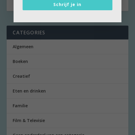
Schrijf je in
CATEGORIES
Algemeen
Boeken
Creatief
Eten en drinken
Familie
Film & Televisie