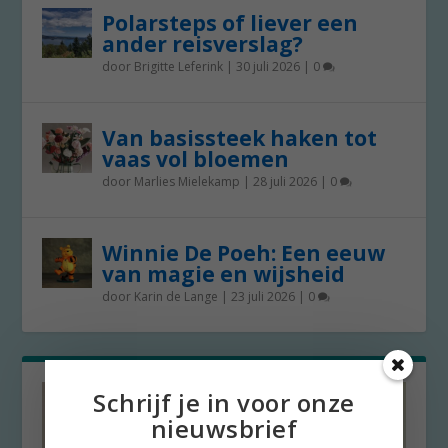
Polarsteps of liever een
ander reisverslag?
door
Brigitte Leferink
|
30 juli 2026
|
0
Van basissteek haken tot
vaas vol bloemen
door
Marlies Mielekamp
|
28 juli 2026
|
0
Winnie De Poeh: Een eeuw
van magie en wijsheid
door
Karin de Lange
|
23 juli 2026
|
0
Schrijf je in voor onze
nieuwsbrief