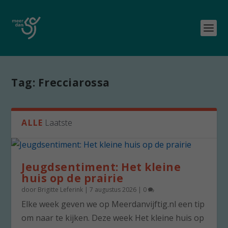
Tag:
Frecciarossa
ALLE
Laatste
Jeugdsentiment: Het kleine
huis op de prairie
door
Brigitte Leferink
|
7 augustus 2026
|
0
Elke week geven we op Meerdanvijftig.nl een tip
om naar te kijken. Deze week Het kleine huis op