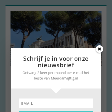
Schrijf je in voor onze
nieuwsbrief
Twee keer Rome is nog niet
Ontvang 2 keer per maand per e-mail het
genoeg….
beste van MeerdanVijftig.nl
door
Kees Rooze
|
29 december 2024
|
0
Per trein naar Sicilië Ter gelegenheid van hun
50ste huwelijksdag besluiten Kees Rooze en
zijn...