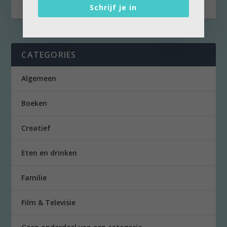
Schrijf je in
CATEGORIES
Algemeen
Boeken
Creatief
Eten en drinken
Familie
Film & Televisie