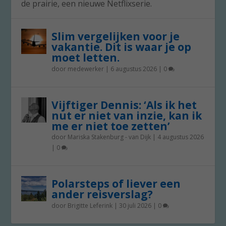
de prairie, een nieuwe Netflixserie.
Slim vergelijken voor je
vakantie. Dit is waar je op
moet letten.
door
medewerker
|
6 augustus 2026
|
0
Vijftiger Dennis: ‘Als ik het
nut er niet van inzie, kan ik
me er niet toe zetten’
door
Mariska Stakenburg - van Dijk
|
4 augustus 2026
|
0
Polarsteps of liever een
ander reisverslag?
door
Brigitte Leferink
|
30 juli 2026
|
0