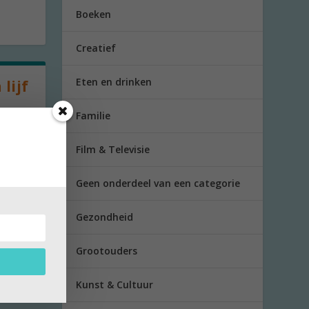
Boeken
Creatief
Eten en drinken
lijf
Familie
Film & Televisie
 de...
Geen onderdeel van een categorie
Gezondheid
Grootouders
Kunst & Cultuur