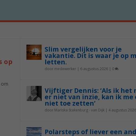
Slim vergelijken voor je
vakantie. Dit is waar je op 
s op
letten.
door
medewerker
|
6 augustus 2026
|
0
p om
Vijftiger Dennis: ‘Als ik het
er niet van inzie, kan ik me 
niet toe zetten’
door
Mariska Stakenburg - van Dijk
|
4 augustus 202
Polarsteps of liever een an