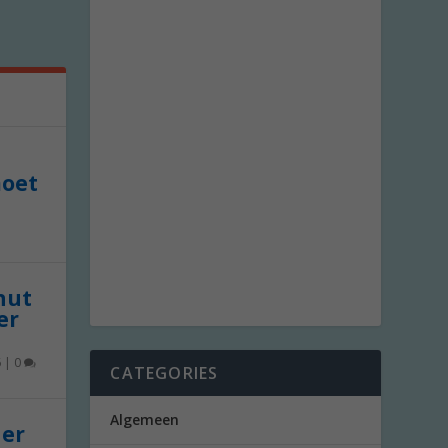
moet
 nut
er
6
|
0
CATEGORIES
Algemeen
der