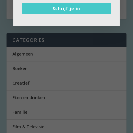
niet...
Schrijf je in
CATEGORIES
Algemeen
Boeken
Creatief
Eten en drinken
Familie
Film & Televisie