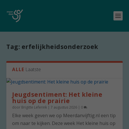
Tag:
erfelijkheidsonderzoek
ALLE
Laatste
Jeugdsentiment: Het kleine
huis op de prairie
door
Brigitte Leferink
|
7 augustus 2026
|
0
Elke week geven we op Meerdanvijftig.nl een tip
om naar te kijken. Deze week Het kleine huis op