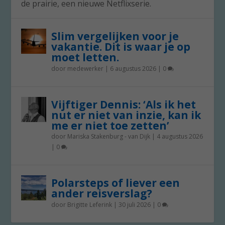
de prairie, een nieuwe Netflixserie.
Slim vergelijken voor je
vakantie. Dit is waar je op
moet letten.
door
medewerker
|
6 augustus 2026
|
0
Vijftiger Dennis: ‘Als ik het
nut er niet van inzie, kan ik
me er niet toe zetten’
door
Mariska Stakenburg - van Dijk
|
4 augustus 2026
|
0
Polarsteps of liever een
ander reisverslag?
door
Brigitte Leferink
|
30 juli 2026
|
0