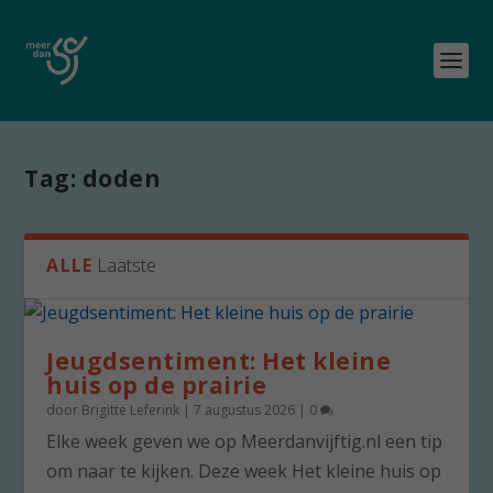
Tag:
doden
ALLE
Laatste
Jeugdsentiment: Het kleine
huis op de prairie
door
Brigitte Leferink
|
7 augustus 2026
|
0
Elke week geven we op Meerdanvijftig.nl een tip
om naar te kijken. Deze week Het kleine huis op