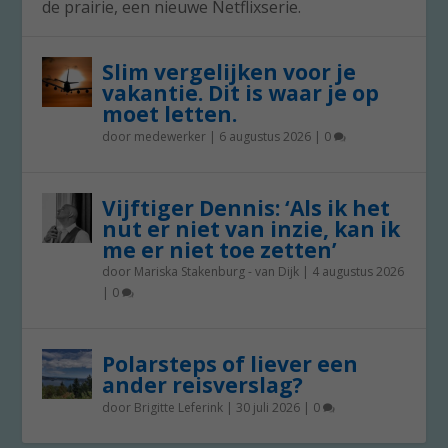
de prairie, een nieuwe Netflixserie.
Slim vergelijken voor je
vakantie. Dit is waar je op
moet letten.
door
medewerker
|
6 augustus 2026
|
0
Vijftiger Dennis: ‘Als ik het
nut er niet van inzie, kan ik
me er niet toe zetten’
door
Mariska Stakenburg - van Dijk
|
4 augustus 2026
|
0
Polarsteps of liever een
ander reisverslag?
door
Brigitte Leferink
|
30 juli 2026
|
0