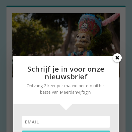
Schrijf je in voor onze
nieuwsbrief
Leven van de doden vieren
Ontvang 2 keer per maand per e-mail het
tijdens allerzielen
beste van MeerdanVijftig.nl
door
Stella Ruisch
|
2 november 2021
|
0
Vandaag is het Allerzielen. Zegt u niets? Het is
dag dat de katholieken hun doden herdenken.
In...