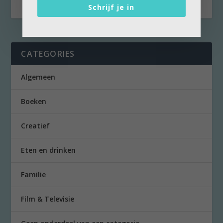
Schrijf je in
CATEGORIES
Algemeen
Boeken
Creatief
Eten en drinken
Familie
Film & Televisie