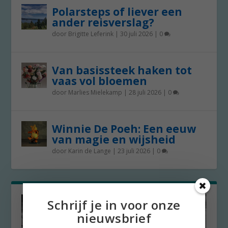
Polarsteps of liever een
ander reisverslag?
door
Brigitte Leferink
|
30 juli 2026
|
0
Van basissteek haken tot
vaas vol bloemen
door
Marlies Mielekamp
|
28 juli 2026
|
0
Winnie De Poeh: Een eeuw
van magie en wijsheid
door
Karin de Lange
|
23 juli 2026
|
0
Schrijf je in voor onze
nieuwsbrief