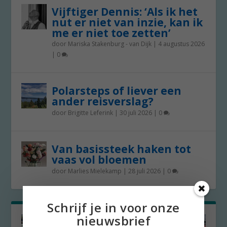
Vijftiger Dennis: ‘Als ik het
nut er niet van inzie, kan ik
me er niet toe zetten’
door
Mariska Stakenburg - van Dijk
|
4 augustus 2026
|
0
Polarsteps of liever een
ander reisverslag?
door
Brigitte Leferink
|
30 juli 2026
|
0
Van basissteek haken tot
vaas vol bloemen
door
Marlies Mielekamp
|
28 juli 2026
|
0
Schrijf je in voor onze
nieuwsbrief