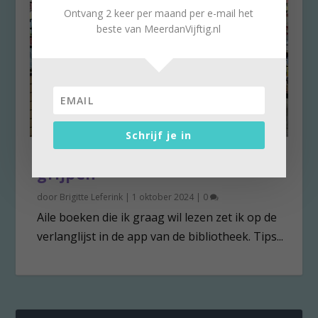
Ontvang 2 keer per maand per e-mail het
beste van MeerdanVijftig.nl
Schrijf je in
Boeken die je bij de strot
grijpen
door
Brigitte Leferink
|
1 oktober 2024
|
0
Aile boeken die ik graag wil lezen zet ik op de
verlanglijst in de app van de bibliotheek. Tips...