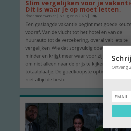
Slim vergelijken voor je vakanti
Dit is waar je op moet letten.
door
medewerker
|
6 augustus 2026
|
0
Een geslaagde vakantie begint met goede keuz
vooraf. Van de vlucht tot het hotel en van de
huurauto tot de verzekering, overal valt iets te
vergelijken. Wie dat zorgvuldig doet, betaalt vaa
minder en krijgt meer waar voor zijn geld. De ku
Schri
om niet alleen naar de prijs te kijken, maar naar
Ontvang 2
totaalplaatje. De goedkoopste optie is namelijk 
niet altijd de beste.