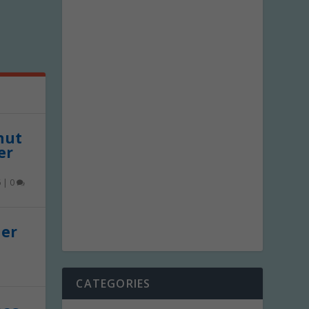
 nut
er
6
|
0
der
CATEGORIES