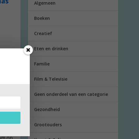
aas
Algemeen
Boeken
Creatief
Eten en drinken
Familie
Film & Televisie
Geen onderdeel van een categorie
Gezondheid
 jaar
Grootouders
 om op