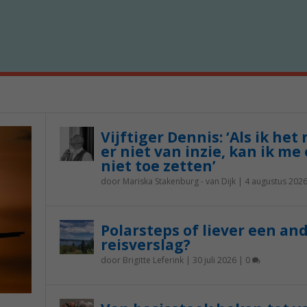
Vijftiger Dennis: ‘Als ik het
er niet van inzie, kan ik me 
niet toe zetten’
door
Mariska Stakenburg - van Dijk
|
4 augustus 202
Polarsteps of liever een an
reisverslag?
door
Brigitte Leferink
|
30 juli 2026
|
0