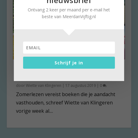
nieuwsbrief
Ontvang 2 keer per maand per e-mail het
beste van MeerdanVijftig.nl
Schrijf je in
Zomerboeken, feest voor de
lezer!
door
Wiette van Klingeren
|
17 augustus 2019
|
0
Zomerlezen vereist boeken die je aandacht
vasthouden, schreef Wiette van Klingeren
vorige week al....