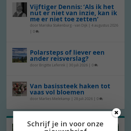
Vijftiger Dennis: ‘Als ik het
nut er niet van inzie, kan ik
me er niet toe zetten’
door
Mariska Stakenburg - van Dijk
|
4 augustus 2026
|
0
Polarsteps of liever een
ander reisverslag?
door
Brigitte Leferink
|
30 juli 2026
|
0
Van basissteek haken tot
vaas vol bloemen
door
Marlies Mielekamp
|
28 juli 2026
|
0
Schrijf je in voor onze