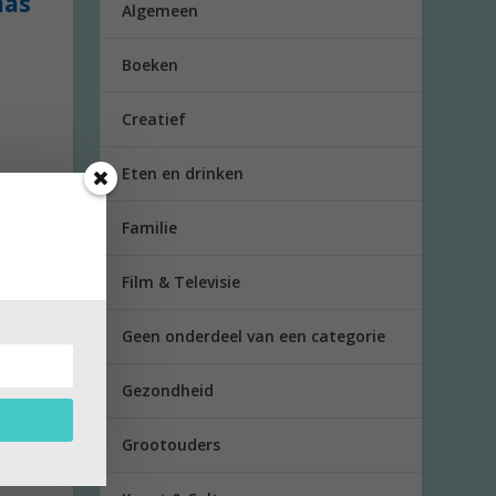
aas
Algemeen
Boeken
Creatief
Eten en drinken
Familie
Film & Televisie
Geen onderdeel van een categorie
Gezondheid
Grootouders