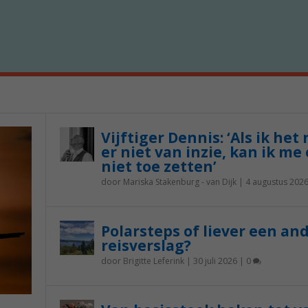
Vijftiger Dennis: ‘Als ik het
er niet van inzie, kan ik me 
niet toe zetten’
door
Mariska Stakenburg - van Dijk
|
4 augustus 202
Polarsteps of liever een an
reisverslag?
door
Brigitte Leferink
|
30 juli 2026
|
0