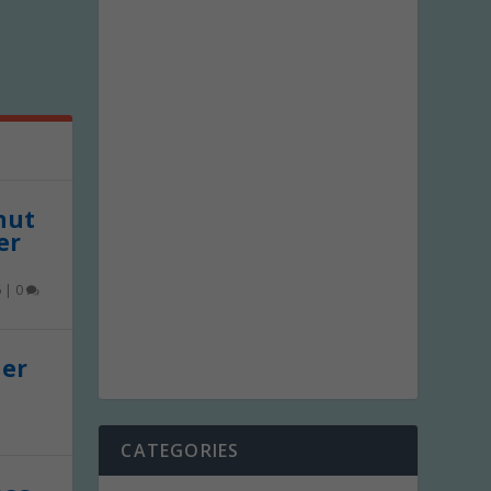
 nut
er
6
|
0
der
CATEGORIES