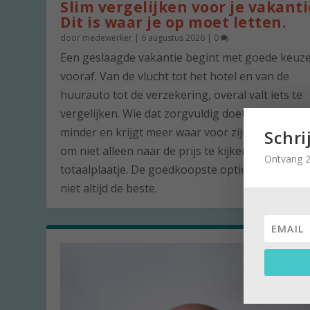
Slim vergelijken voor je vakanti
Dit is waar je op moet letten.
door
medewerker
|
6 augustus 2026
|
0
Een geslaagde vakantie begint met goede keuz
vooraf. Van de vlucht tot het hotel en van de
huurauto tot de verzekering, overal valt iets te
vergelijken. Wie dat zorgvuldig doet, betaalt vaa
minder en krijgt meer waar voor zijn geld. De ku
Schri
om niet alleen naar de prijs te kijken, maar naar
Ontvang 2
totaalplaatje. De goedkoopste optie is namelijk 
niet altijd de beste.