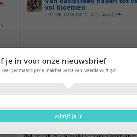
Van basissteek haken tot v
e.
vol bloemen
door
Marlies Mielekamp
|
28 juli 2026
|
0
es
k
nst is
jf je in voor onze nieuwsbrief
 het
 keer per maand per e-mail het beste van MeerdanVijftig.nl
lang
Ad Vingerhoets: ‘Meer interesse
voor emoties’
Schrijf je in
door
Stella Ruisch
|
6 september 2021
|
0
Wat prof.dr. Erik Scherder voor onze kennis over