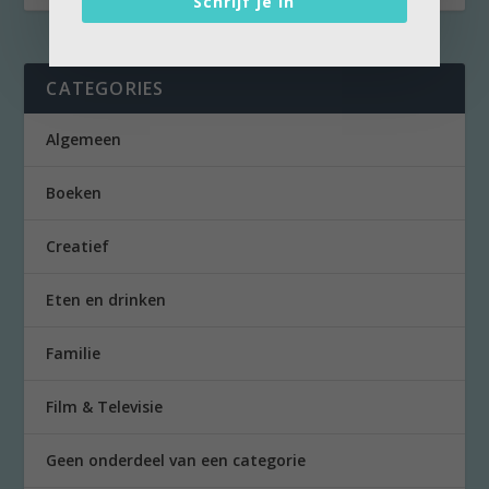
Schrijf je in
CATEGORIES
Algemeen
Boeken
Creatief
Eten en drinken
Familie
Film & Televisie
Geen onderdeel van een categorie