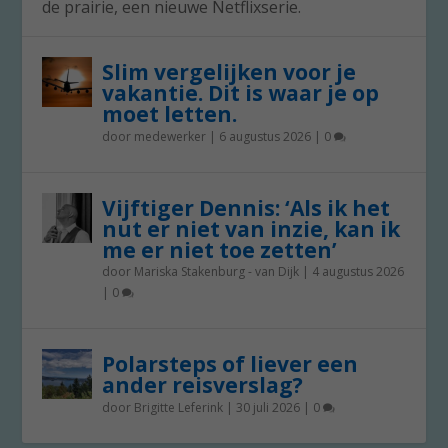
de prairie, een nieuwe Netflixserie.
Slim vergelijken voor je
vakantie. Dit is waar je op
moet letten.
door
medewerker
|
6 augustus 2026
|
0
Vijftiger Dennis: ‘Als ik het
nut er niet van inzie, kan ik
me er niet toe zetten’
door
Mariska Stakenburg - van Dijk
|
4 augustus 2026
|
0
Polarsteps of liever een
ander reisverslag?
door
Brigitte Leferink
|
30 juli 2026
|
0