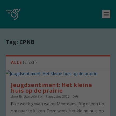
Tag:
CPNB
ALLE
Laatste
Jeugdsentiment: Het kleine
huis op de prairie
door
Brigitte Leferink
|
7 augustus 2026
|
0
Elke week geven we op Meerdanvijftig.nl een tip
om naar te kijken. Deze week Het kleine huis op