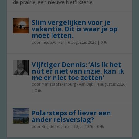
de prairie, een nieuwe Netflixserie.
Slim vergelijken voor je
vakantie. Dit is waar je op
moet letten.
door
medewerker
|
6 augustus 2026
|
0
Vijftiger Dennis: ‘Als ik het
nut er niet van inzie, kan ik
me er niet toe zetten’
door
Mariska Stakenburg - van Dijk
|
4 augustus 2026
|
0
Polarsteps of liever een
ander reisverslag?
door
Brigitte Leferink
|
30 juli 2026
|
0