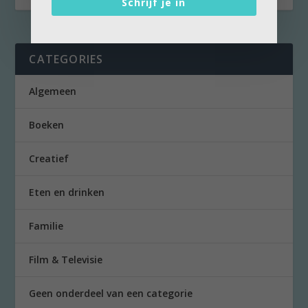
Schrijf je in
CATEGORIES
Algemeen
Boeken
Creatief
Eten en drinken
Familie
Film & Televisie
Geen onderdeel van een categorie