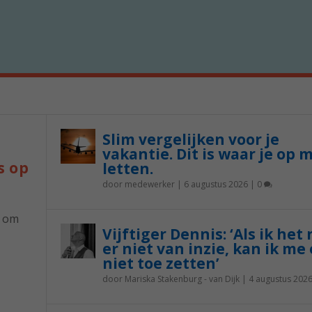
Slim vergelijken voor je
vakantie. Dit is waar je op 
s op
letten.
door
medewerker
|
6 augustus 2026
|
0
p om
Vijftiger Dennis: ‘Als ik het
er niet van inzie, kan ik me 
niet toe zetten’
door
Mariska Stakenburg - van Dijk
|
4 augustus 202