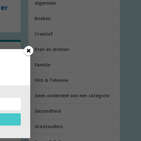
Algemeen
der
Boeken
Creatief
Eten en drinken
r
Familie
De
Film & Televisie
..
Geen onderdeel van een categorie
Gezondheid
Grootouders