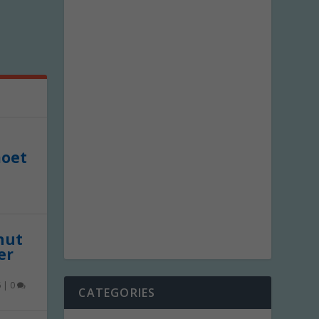
moet
 nut
er
6
|
0
CATEGORIES