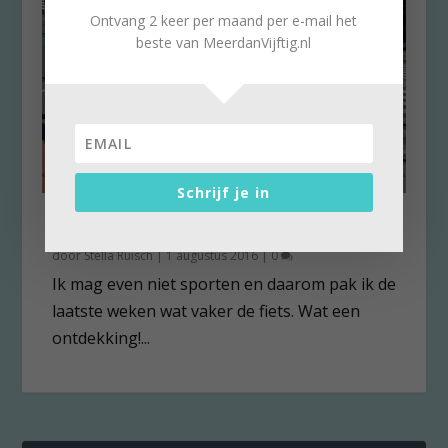
Ontvang 2 keer per maand per e-mail het
beste van MeerdanVijftig.nl
Schrijf je in
De fiets ontdekt
door
Stella Ruisch
|
1 augustus 2016
|
0
Ik mag even niet sporten en daarom pak ik de
laatste weken wat vaker de fiets. Wat een
ontdekking!...