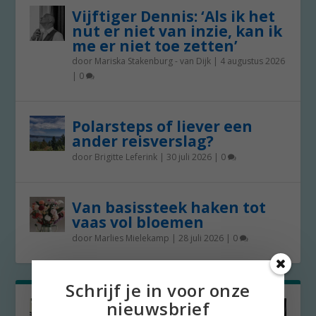
Vijftiger Dennis: ‘Als ik het
nut er niet van inzie, kan ik
me er niet toe zetten’
door
Mariska Stakenburg - van Dijk
|
4 augustus 2026
|
0
Polarsteps of liever een
ander reisverslag?
door
Brigitte Leferink
|
30 juli 2026
|
0
Van basissteek haken tot
vaas vol bloemen
door
Marlies Mielekamp
|
28 juli 2026
|
0
Schrijf je in voor onze
nieuwsbrief