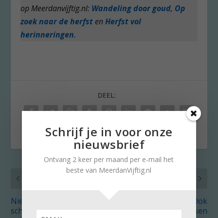
op Meerdanvijftig.nl:
Wandeling door goud
,
Op
zoek naar de herfst
en
Herfst vol
herinneringen
.
DEEL:
Schrijf je in voor onze
nieuwsbrief
Ontvang 2 keer per maand per e-mail het
beste van MeerdanVijftig.nl
VORIG
VOLGENDE
Nieuwe film Ken Loach
Lezersreacties: Ook
schetst lot
voor volwassen