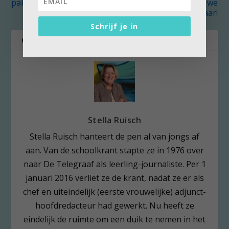
pakketbezorger
kinderen staan we
klaar!
Schrijf je in
OVER DE AUTEUR
Stella Ruisch
Stella Ruisch hanteert de pen al van jongs af
aan. Van de schoolkrant stapte ze in 1976 over
naar De Telegraaf als leerling-journaliste. Per 1
januari 2016 verliet ze de krant, nadat ze er als
chef en uiteindelijk (eerste vrouwelijke) adjunct-
hoofdredacteur had gewerkt. Nu heeft ze
eindelijk de ruimte om een duik te nemen in het