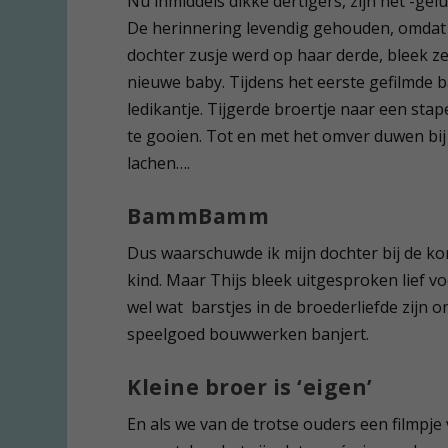
Nu inmiddels dikke dertigers, zijn het -ge
De herinnering levendig gehouden, omdat 
dochter zusje werd op haar derde, bleek z
nieuwe baby. Tijdens het eerste gefilmde b
ledikantje. Tijgerde broertje naar een stap
te gooien. Tot en met het omver duwen bij
lachen….
BammBamm
Dus waarschuwde ik mijn dochter bij de ko
kind. Maar Thijs bleek uitgesproken lief vo
wel wat barstjes in de broederliefde zijn o
speelgoed bouwwerken banjert.
Kleine broer is ‘eigen’
En als we van de trotse ouders een filmpje