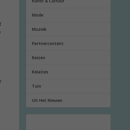
Kunst & Cultuur
Mode
t
Muziek
m
Partnercontent
Reizen
Relaties
r
Tuin
Uit Het Nieuws