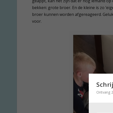
geappt, kan het zijn dat er nóg iemand op
bekken: grote broer. En de kleine is zo ‘e
broer kunnen worden afgereageerd. Gelukk
voor.
Schri
Ontvang 2