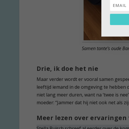
Samen tante’s oude Bar
Drie, ik doe het nie
Maar verder wordt er vooral samen gespeel
leeftijd iemand in de omgeving te hebben die
niet lang meer duren, want na ‘twee is nee’ i
moeder: “Jammer dat hij niet ook net als zij
Meer lezen over ervaringen
Stella Ruisch schreef al eerder over de ko