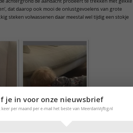
 de achtergrond de aandacht probeert te trekken met gekke
igen’, dat daarop ook mooi de onlustgevoelens van grote
ig steken volwassenen daar meestal wel tijdig een stokje
jf je in voor onze nieuwsbrief
 keer per maand per e-mail het beste van MeerdanVijftig.nl