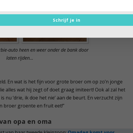
Schrijf je in
bie-auto heen en weer onder de bank door
laten rijden…
d. En wat is het fijn voor grote broer om op zo’n jonge
 alles wat hij zegt of doet graag imiteert! Ook al zal het
s nu ‘drie, ik doe het nie’ aan de beurt. En verzucht zijn
n broer groente en fruit eet!”
 van opa en oma
mst van haar tweede kleinzoon:
Omadag komt voor