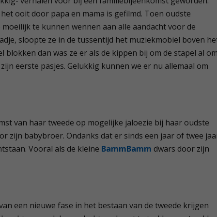
lukkig- verhalen voor bij een familiebijeenkomst geworden.
het ooit door papa en mama is gefilmd. Toen oudste
e moeilijk te kunnen wennen aan alle aandacht voor de
adje, sloopte ze in de tussentijd het muziekmobiel boven he
el blokken dan was ze er als de kippen bij om de stapel al o
 zijn eerste pasjes. Gelukkig kunnen we er nu allemaal om
mst van haar tweede op mogelijke jaloezie bij haar oudste
or zijn babybroer. Ondanks dat er sinds een jaar of twee jaa
ntstaan. Vooral als de kleine
BammBamm
dwars door zijn
 van een nieuwe fase in het bestaan van de tweede krijgen