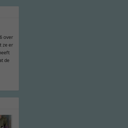
76 over
t ze er
heeft
at de