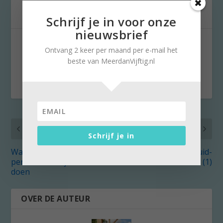
Schrijf je in voor onze
nieuwsbrief
DEEL:
Ontvang 2 keer per maand per e-mail het
beste van MeerdanVijftig.nl
VORIG
VOLGENDE
Schrijf je in
Wat een ‘50plus’-
Zomer in Zuid-
pensioen met je kan
Nederland (1)
doen
OVER DE AUTEUR