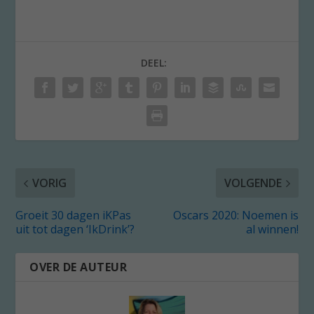
DEEL:
VORIG
VOLGENDE
Groeit 30 dagen iKPas
Oscars 2020: Noemen is
uit tot dagen ‘IkDrink’?
al winnen!
OVER DE AUTEUR