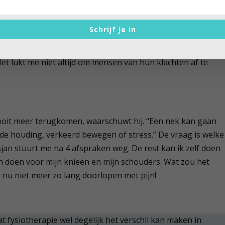
 geloof in fysiotherapie
 manlief, heb ik lang niet in de toegevoegde waarde van
Schrijf je in
de keer dat ik wel baat heb bij fysiotherapie! Inmiddels is
gen. Enthousiasme, dat door kaakfysiotherapeut Keesjan
t lukt me niet altijd om mensen van hun klachten af te
nooit meer terugkomen, waarschuwt hij. “Een nek kan gaan
rde houding, verkeerd bewegen of stress.” De vraag is welke
jan stuurt me na 4 afspraken weg. De rest kan ik zelf doen
en doen voor mijn knieën en mijn schouders. Wat zou het
ik nu niet meer zo lang doorlopen met pijn!
t fysiotherapie wel degelijk het verschil kan maken in