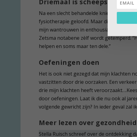
Driemaal is scheepsrecht: ik
Na een slecht behandelde knieblessure van
fysiotherapie geloofd. Maar dit is nu de der
mijn wantrouwen in enthousiasme omgesla
Zetsma notabene zèlf wordt getemperd. “He
helpen en soms maar ten dele.”
Oefeningen doen
Het is ook niet gezegd dat mijn klachten 
vastzitten door drie oorzaken. Een verkee
drie mijn klachten heeft veroorzaakt….Kees
door oefeningen. Laat ik die nu ook al jar
volgende gewricht zijn? In ieder geval zal 
Meer lezen over gezondheid
Stella Ruisch schreef over de ontdekking da