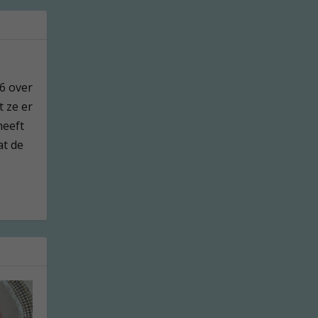
76 over
t ze er
heeft
at de