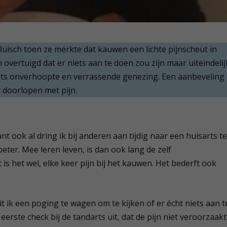
a Ruisch toen ze merkte dat kauwen een lichte pijnscheut in
 overtuigd dat er niets aan te doen zou zijn maar uiteindelij
arts onverhoopte en verrassende genezing. Een aanbeveling
t doorlopen met pijn.
t ook al dring ik bij anderen aan tijdig naar een huisarts t
 beter. Mee leren leven, is dan ook lang de zelf
is het wel, elke keer pijn bij het kauwen. Het bederft ook
it ik een poging te wagen om te kijken of er écht niets aan t
 eerste check bij de tandarts uit, dat de pijn niet veroorzaakt