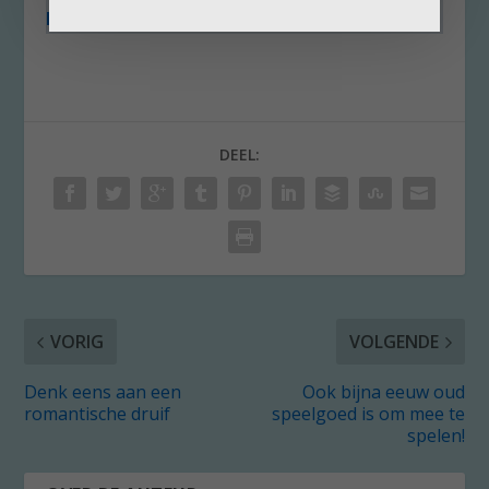
Band.
DEEL:
VORIG
VOLGENDE
Denk eens aan een
Ook bijna eeuw oud
romantische druif
speelgoed is om mee te
spelen!