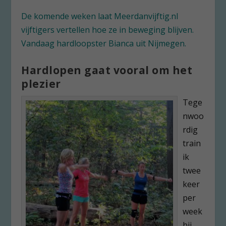
De komende weken laat Meerdanvijftig.nl
vijftigers vertellen hoe ze in beweging blijven.
Vandaag hardloopster Bianca uit Nijmegen.
Hardlopen gaat vooral om het
plezier
Tege
nwoo
rdig
train
ik
twee
keer
per
week
bij