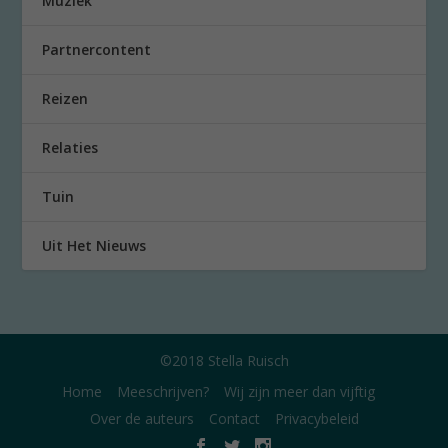
Muziek
Partnercontent
Reizen
Relaties
Tuin
Uit Het Nieuws
©2018 Stella Ruisch
Home
Meeschrijven?
Wij zijn meer dan vijftig
Over de auteurs
Contact
Privacybeleid