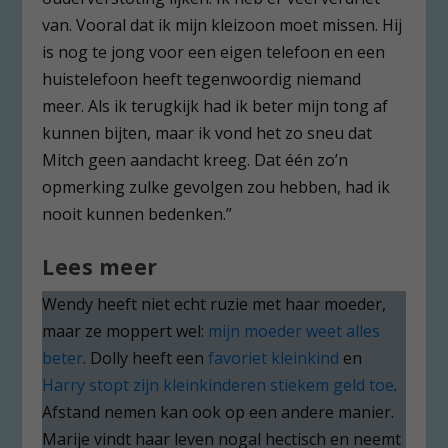
van. Vooral dat ik mijn kleizoon moet missen. Hij
is nog te jong voor een eigen telefoon en een
huistelefoon heeft tegenwoordig niemand
meer. Als ik terugkijk had ik beter mijn tong af
kunnen bijten, maar ik vond het zo sneu dat
Mitch geen aandacht kreeg. Dat één zo’n
opmerking zulke gevolgen zou hebben, had ik
nooit kunnen bedenken.”
Lees meer
Wendy heeft niet echt ruzie met haar moeder,
maar ze moppert wel:
mijn moeder weet alles
beter
. Dolly heeft een
favoriet kleinkind
en
Harry stopt zijn kleinkinderen stiekem geld toe
.
Afstand nemen kan ook op een andere manier.
Marije vindt haar leven nogal hectisch en neemt