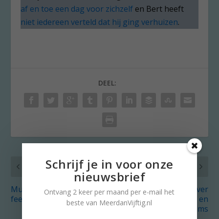
af en toe een dag voor zichzelf
en Bert heeft
niet iedereen verteld dat hij ging verhuizen
.
DEEL:
Schrijf je in voor onze
VORIG
VOLGENDE
nieuwsbrief
Musical: meer dan
Nostalgie: over
Ontvang 2 keer per maand per e-mail het
feestelijk uitje
kanariepietjes en
beste van MeerdanVijftig.nl
poesiealbums