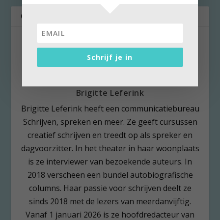
OVER DE AUTEUR
Schrijf je in
Brigitte Leferink
Brigitte Leferink heeft een communicatiebureau
Schrijven, spreken en meer. Ze geeft cursussen
creatief schrijven en treedt op als spreker en
dagvoorzitter. In het theater in haar woonplaats
is ze interviewer van bezoekende auteurs. In
2018 verscheen een bundel autobiografische
columns. Haar passie voor schrijven deelt ze
sinds 2018 met de lezers van meerdanvijftig.
Vanaf 1 januari 2026 is ze hoofdredacteur van