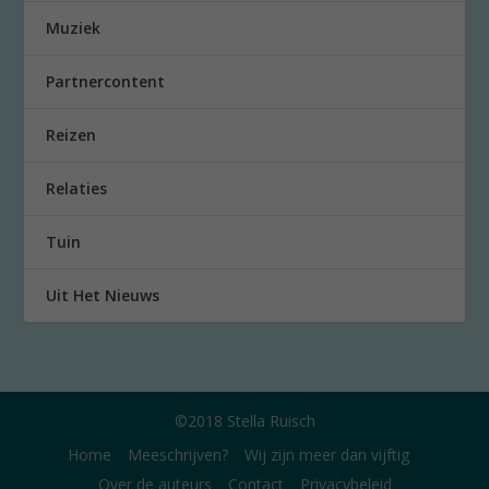
Muziek
Partnercontent
Reizen
Relaties
Tuin
Uit Het Nieuws
©2018 Stella Ruisch
Home
Meeschrijven?
Wij zijn meer dan vijftig
Over de auteurs
Contact
Privacybeleid