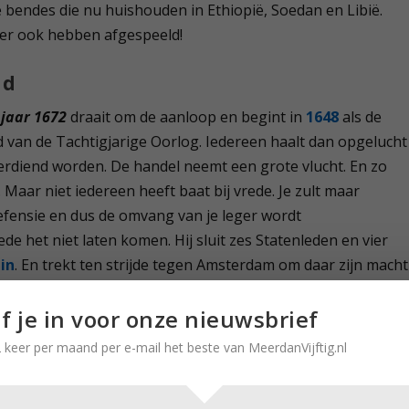
bendes die nu huishouden in Ethiopië, Soedan en Libië.
ier ook hebben afgespeeld!
nd
jaar 1672
draait om de aanloop en begint in
1648
als de
d van de Tachtigjarige Oorlog. Iedereen haalt dan opgelucht
verdiend worden. De handel neemt een grote vlucht. En zo
. Maar niet iedereen heeft baat bij vrede. Je zult maar
efensie en dus de omvang van je leger wordt
e het niet laten komen. Hij sluit zes Statenleden en vier
in
. En trekt ten strijde tegen Amsterdam om daar zijn macht
een staatsgreep zoals die in Afrika en Zuid-Amerika met enig
jf je in voor onze nieuwsbrief
 in die jaren nog een onbekend begrip.
 keer per maand per e-mail het beste van MeerdanVijftig.nl
de strijd om de macht na de onverwachte dood van
Willem d