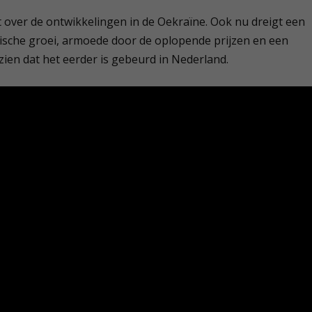
t over de ontwikkelingen in de Oekraïne. Ook nu dreigt een
sche groei, armoede door de oplopende prijzen en een
zien dat het eerder is gebeurd in Nederland.