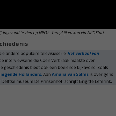
ijdagavond te zien op NPO2. Terugkijken kan via NPOStart.
schiedenis
die andere populaire televisieserie:
Het verhaal van
de interviewserie die Coen Verbraak maakte over
 geschiedenis biedt ook een boeiende kijkavond. Zoals
liegende Hollanders.
Aan
Amalia van Solms
is overigens
 Delftse museum De Prinsenhof, schrijft Brigitte Leferink.