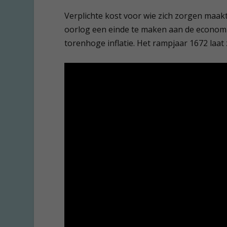
Verplichte kost voor wie zich zorgen maak
oorlog een einde te maken aan de economi
torenhoge inflatie. Het rampjaar 1672 laat 