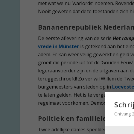
met wat we nu ‘warlords’ noemen. Rovende 
Nooit geweten dat deze toestanden zich h
Bananenrepubliek Nederla
De eerste aflevering van de serie
Het ramp
vrede in Münster
is getekend aan het ein
adem. Er kan weer veilig gewerkt en geld 
groeit die periode uit tot de ‘Gouden Eeuw’
legeraanvoerder zijn en de uitgaven aan d
teruggeschroefd! Zo ver wil Willem de Tweed
burgemeesters van steden op in
Loeveste
te laten gelden. Het is te vergelijken met 
Schri
regelmaat voorkomen. Democratie? Dat was
Ontvang 2
Politiek en familieleed
Twee adellijke dames speelden een rol in 