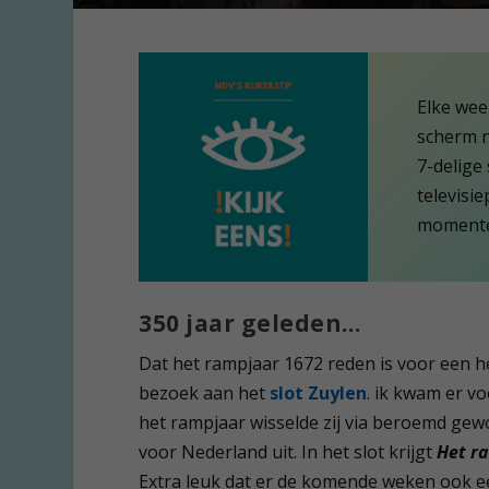
Elke wee
scherm n
7-delige
televisi
momenten
350 jaar geleden…
Dat het rampjaar 1672 reden is voor een he
bezoek aan het
slot Zuylen
. ik kwam er 
het rampjaar wisselde zij via beroemd ge
voor Nederland uit. In het slot krijgt
Het r
Extra leuk dat er de komende weken ook ee