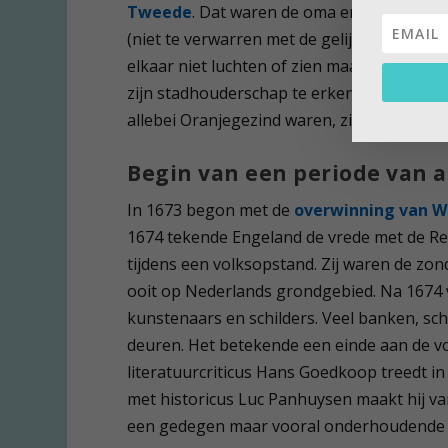
Tweede
. Dat waren de oma en de moeder 
(niet te verwarren met de gelijknamige vro
elkaar niet luchten of zien maar stonden w
zijn stadhouderschap te erkennen maar kr
allebei Oranjegezind waren, zien we in
Het
Begin van een periode van 
In 1673 begon met de
overwinning van W
1674 tekende Engeland de vrede met de Re
tijdens een volksopstand. Zij waren de zo
ooit op Nederlands grondgebied. Na 1674 
kunstenaars en schilders. Veel banken, s
deuren. Het betekende een einde aan de v
literatuurcriticus Hans Goedkoop treedt in
met historicus Luc Panhuysen maakt hij v
een gedegen maar vooral onderhoudende te