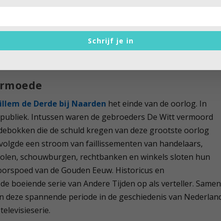
van de jonge prins
Willem III
, respectievelijk
Mary Stuart
uw van Willem III) en
Amalia van Solms
.
De twee konden
el pal voor de rol van prins van Oranje. De Staten weigerde
Schrijf je in
egen tegenwerking van de dominees en van het volk, die
 rampjaar 1672.
armoede
illem de Derde bij Naarden
het einde van de oorlog. In
publiek. Intussen waren de gebroeders De Witt vermoord
ndebokken die de schuld kregen van deze grootste oorlog
volgde een stroom van faillissementen van handelaars,
cholen, schouwburgen, rechtbanken en winkels sloten hun
oorspoed van de Gouden Eeuw. Historicus en
 de boeiende serie van Andere Tijden op als verteller. Same
an deze spannende periode in de geschiedenis van Nederlan
levisieserie.