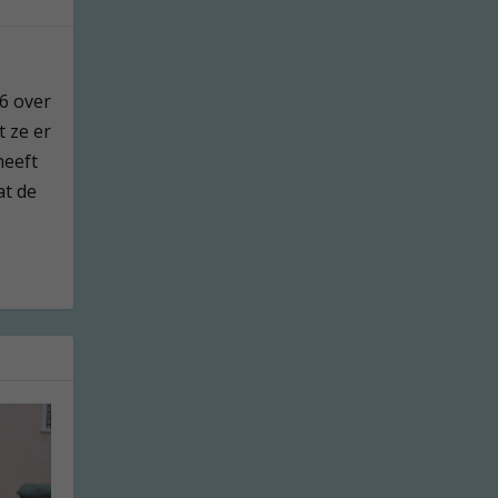
76 over
t ze er
heeft
at de