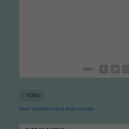
DEEL:
VORIG
Door versleten heup leven vol pijn