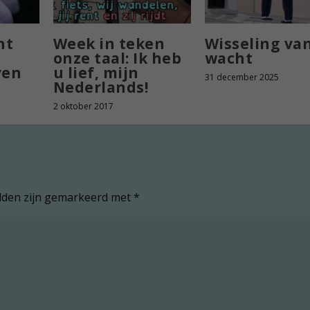
ht
Week in teken
Wisseling va
e
onze taal: Ik heb
wacht
ven
u lief, mijn
31 december 2025
Nederlands!
2 oktober 2017
elden zijn gemarkeerd met
*