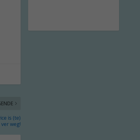
GENDE
e is (te)
ver weg!