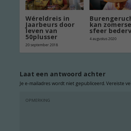
Wéreldreis in
Burengeruc
Jaarbeurs door
kan zomers
leven van
sfeer beder
50plusser
4 augustus 2020
20 september 2018
Laat een antwoord achter
Je e-mailadres wordt niet gepubliceerd.
Vereiste v