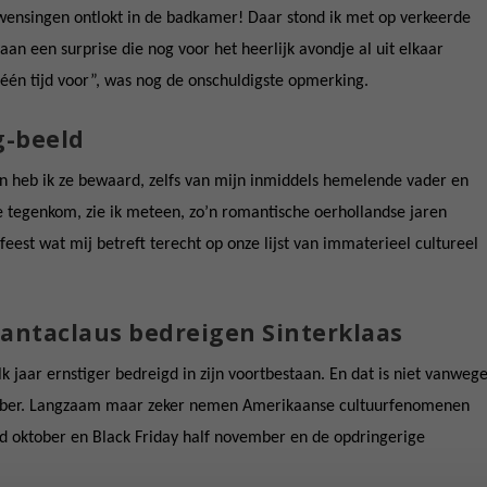
rwensingen ontlokt in de badkamer! Daar stond ik met op verkeerde
an een surprise die nog voor het heerlijk avondje al uit elkaar
één tijd voor”, was nog de onschuldigste opmerking.
g-beeld
n heb ik ze bewaard, zelfs van mijn inmiddels hemelende vader en
ze tegenkom, zie ik meteen, zo’n romantische oerhollandse jaren
feest wat mij betreft terecht op onze lijst van immaterieel cultureel
Santaclaus bedreigen Sinterklaas
 jaar ernstiger bedreigd in zijn voortbestaan. En dat is niet vanweg
ber. Langzaam maar zeker nemen Amerikaanse cultuurfenomenen
nd oktober en Black Friday half november en de opdringerige