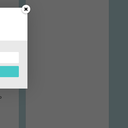
e
t
t
o