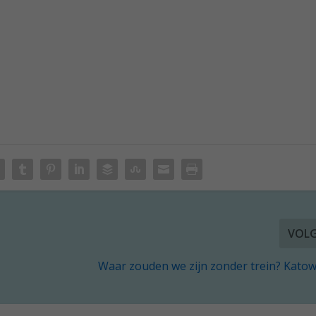
VOL
Waar zouden we zijn zonder trein? Katowic