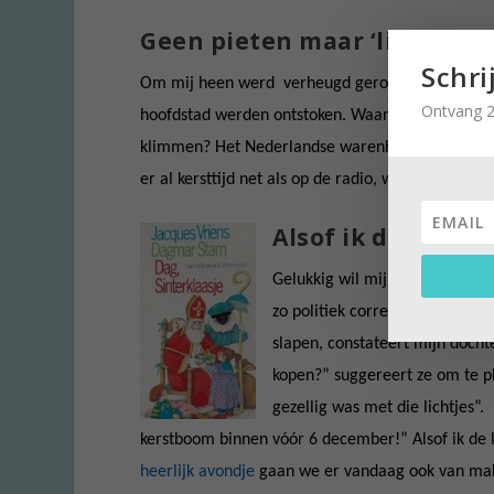
Geen pieten maar ‘lichtjes’ 
Schri
Om mij heen werd verheugd geroepen hoe leuk het
Ontvang 2
hoofdstad werden ontstoken. Waar is de tijd geb
klimmen? Het Nederlandse warenhuis is verworden
er al kersttijd net als op de radio, waar de kers
Alsof ik de laats
Gelukkig wil mijn kleinzoon ge
zo politiek correcte- verhaal 
slapen, constateert mijn docht
kopen?” suggereert ze om te pl
gezellig was met die lichtjes”.
kerstboom binnen vóór 6 december!” Alsof ik de 
heerlijk avondje
gaan we er vandaag ook van make