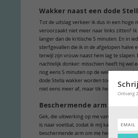
Wakker naast een dode Stel
Tot de uitslag verkeer ik dus in een hoge
veroorzaakt niet meer naar links zitten? Ik
langer dan de kritische 5 minuten. En in ie
sterfgevallen die ik in de afgelopen halv
terwijl zijn vrouw naast hem lag te slapen
nachtelijk donker: misschien heeft hij wel e
nog eens 5 minuten op de wekker, voordat 
dode Stella wakker worden toch geen aange
Schri
niet eens meer af, maar tik hem op zijn sc
Ontvang 2
Beschermende arm
Gek, die uitwerking op me van een man op 
is naar voetbal, zodat ik mij kan koesteren
beschermende arm om me heen en alleen de 