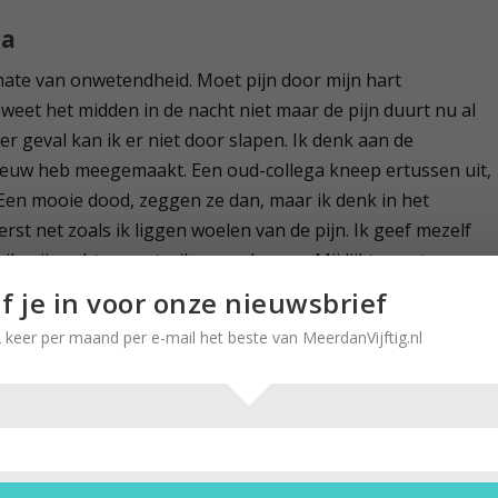
la
 mate van onwetendheid. Moet pijn door mijn hart
 weet het midden in de nacht niet maar de pijn duurt nu al
der geval kan ik er niet door slapen. Ik denk aan de
e eeuw heb meegemaakt. Een oud-collega kneep ertussen uit,
. Een mooie dood, zeggen ze dan, maar ik denk in het
erst net zoals ik liggen woelen van de pijn. Ik geef mezelf
ik mijn echtgenoot wil waarschuwen. Mij lijkt naast een
name ervaring. Ik wacht het verschuiven van de wijzers
jf je in voor onze nieuwsbrief
houder.
 keer per maand per e-mail het beste van MeerdanVijftig.nl
wie ik overdag soms loop te vitten, die wel eens lekker weg
 in wat mijn kinderen ‘me-time’ noemen. Hij legt een
gedachte dat ik niet stilletjes zal doodgaan, voelt