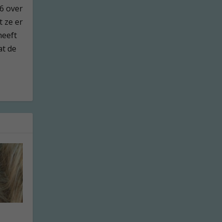
76 over
t ze er
heeft
at de