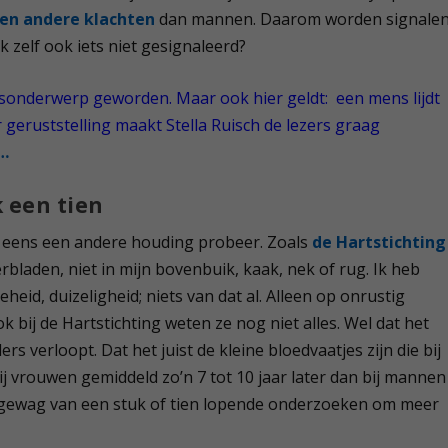
en andere klachten
dan mannen. Daarom worden signale
k zelf ook iets niet gesignaleerd?
ksonderwerp geworden. Maar ook hier geldt: een mens lijdt
er geruststelling maakt Stella Ruisch de lezers graag
d…
k een tien
r eens een andere houding probeer. Zoals
de Hartstichting
erbladen, niet in mijn bovenbuik, kaak, nek of rug. Ik heb
eid, duizeligheid; niets van dat al. Alleen op onrustig
 bij de Hartstichting weten ze nog niet alles. Wel dat het
s verloopt. Dat het juist de kleine bloedvaatjes zijn die bij
j vrouwen gemiddeld zo’n 7 tot 10 jaar later dan bij mannen
 gewag van een stuk of tien lopende onderzoeken om meer