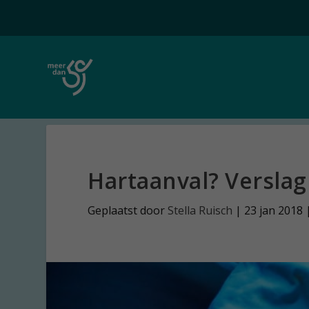
Hartaanval? Verslag
Geplaatst door
Stella Ruisch
|
23 jan 2018