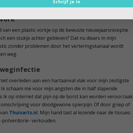
Schrijf je in
weg.
 vork
d van een plastic vorkje op de bewuste nieuwjaarsreceptie
toch een stukje achter gebleven? Dat nu dwars in mijn
lastic zonder problemen door het verteringskanaal wordt
ten weg.
tweginfectie
iet overleden aan een hartaanval vlak voor mijn zestigste
. Ik schaam me voor mijn angsten die in half slapende
es ik op internet dat pijn op de borst kan worden veroorzaak
omschrijving voor doodgewone spierpijn. Of door griep of
s van
Thuisarts.nl
. Mijn hand tast al lezende naar de tissues.
en -potverdorie- verkouden.