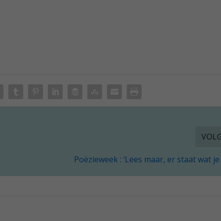
VOL
Poëzieweek : ‘Lees maar, er staat wat je