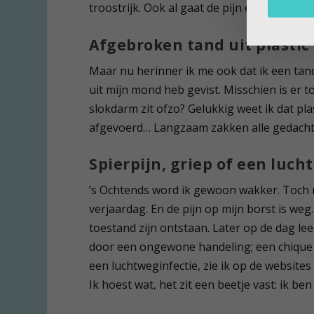
troostrijk. Ook al gaat de pijn er niet door 
Afgebroken tand uit plastic
Maar nu herinner ik me ook dat ik een tan
uit mijn mond heb gevist. Misschien is er 
slokdarm zit ofzo? Gelukkig weet ik dat p
afgevoerd… Langzaam zakken alle gedach
Spierpijn, griep of een luch
’s Ochtends word ik gewoon wakker. Toch n
verjaardag. En de pijn op mijn borst is weg
toestand zijn ontstaan. Later op de dag le
door een ongewone handeling; een chique 
een luchtweginfectie, zie ik op de website
Ik hoest wat, het zit een beetje vast: ik b