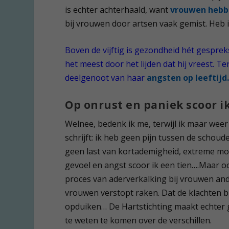
is echter achterhaald, want
vrouwen
hebb
bij vrouwen door artsen vaak gemist. Heb i
Boven de vijftig is gezondheid hét gespre
het meest door het lijden dat hij vreest. T
deelgenoot van haar
angsten op leeftij
Op onrust en paniek scoor i
Welnee, bedenk ik me, terwijl ik maar wee
schrijft: ik heb geen pijn tussen de schoud
geen last van kortademigheid, extreme moeh
gevoel en angst scoor ik een tien….Maar ook
proces van aderverkalking bij vrouwen ander
vrouwen verstopt raken. Dat de klachten bi
opduiken… De Hartstichting maakt echter
te weten te komen over de verschillen.