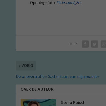
Openingsfoto:
Flickr.com/_Eric
DEEL:
VORIG
De onovertroffen Sachertaart van mijn moeder
OVER DE AUTEUR
Stella Ruisch