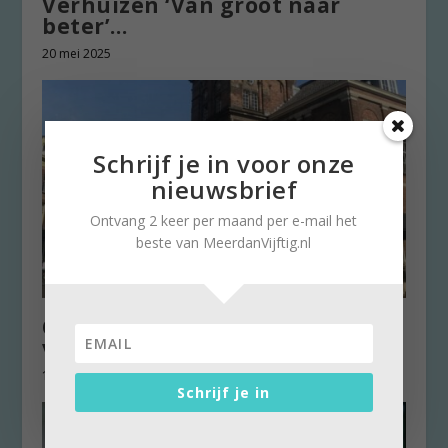
Verhuizen ‘Van groot naar
beter’…
20 mei 2025
Schrijf je in voor onze
nieuwsbrief
Ontvang 2 keer per maand per e-mail het
beste van MeerdanVijftig.nl
Op naar het terras, vanaf
vandaag mag het weer!
1 juni 2020
Schrijf je in