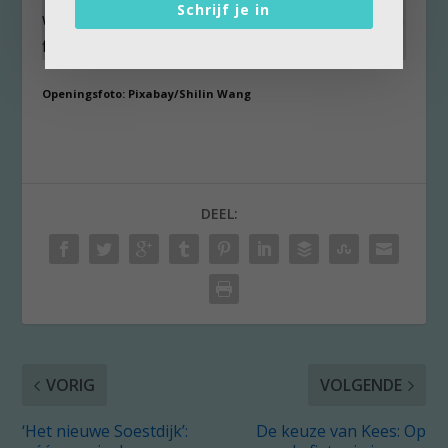
Schrijf je in
waarin hij jarenlang op hoog niveau wedstrijden
floot.
Openingsfoto: Pixabay/Shilin Wang
DEEL:
VORIG
VOLGENDE
‘Het nieuwe Soestdijk’:
De keuze van Kees: Op