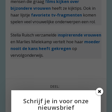
mensen die graag
f
ilms kijken over
bijzondere vrouwen
heeft ze kijktips. Ook in
haar lijstje
favoriete tv-fragmenten
komen
spelen veel vrouwelijke onderwerpen een rol.
Stella Ruisch verzamelde
i
nspirerende vrouwen
en Marlies Mielekamp vertelt hoe haar
moeder
nooit de kans heeft gekregen
op
vervolgonderwijs.
DEEL:
Schrijf je in voor onze
nieuwsbrief