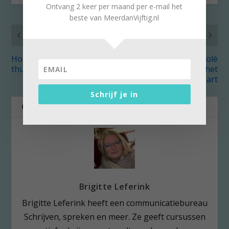
Ontvang 2 keer per maand per e-mail het
beste van MeerdanVijftig.nl
VORIG
VOLGENDE
Horeca kan van
‘Alcarràs’: familie Solé
thuiszorg leren
raakt je recht in het
hart
Schrijf je in
OVER DE AUTEUR
Brigitte Leferink
Brigitte Leferink heeft een communicatiebureau
Schrijven, spreken en meer. Ze geeft cursussen