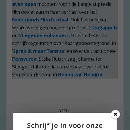
even open
mochten. Karin de Lange stipte de
film ook al aan in haar verhaal over het
Nederlands Filmfestival
. Ook het bekijken
waard van eigen bodem zijn de serie
Oogappels
en
Vliegende Hollanders.
Brigitte Leferink
schrijft regelmatig over haar geboortegrond. In
‘
Sprak ik maar Twents
‘ en over de traditionele
Paasvuren.
Stella Ruisch zag Johanna ter
Steege schitteren in een verhaal over het lot
van keuterboeren in
Hanna van Hendrik
.
DEEL:
Schrijf je in voor onze