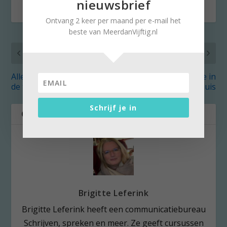
nieuwsbrief
Ontvang 2 keer per maand per e-mail het
beste van MeerdanVijftig.nl
VORIG
VOLGENDE
Alleen zijn: vrijheid tot
Oscars dit jaar feestje in
de tiende macht
eigen huis
Schrijf je in
OVER DE AUTEUR
Brigitte Leferink
Brigitte Leferink heeft een communicatiebureau
Schrijven, spreken en meer. Ze geeft cursussen