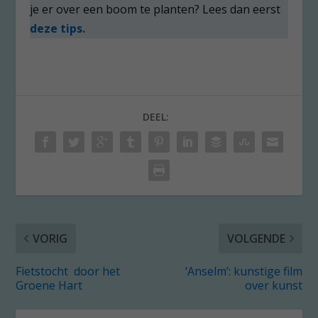
je er over een boom te planten? Lees dan eerst
deze tips.
DEEL:
VORIG
VOLGENDE
Fietstocht door het
‘Anselm’: kunstige film
Groene Hart
over kunst