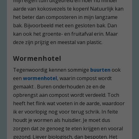
mijn eigen tuin uitgebreid en hoef nu minder
aarde van kokosvezels te kopen! Natuurlijk kan
het beter dan composteren in mijn langzame
bak. Bijvoorbeeld met een gesloten bak. Dan
kan ook het groente- en fruitafval erin. Maar
deze zijn prijzig en meestal van plastic.
Wormenhotel
Tegenwoordig kennen sommige
buurt
en
ook
een
wormenhotel
, waarin compost wordt
gemaakt . Buren onderhouden ze en de
opbrengst aan compost wordt verdeeld. Toch
heeft het flink wat voeten in de aarde, waardoor
ik er voorlopig nog voor terug schrik. In feite
houdt je wormen als huisdier. Je moet dus
zorgen dat ze genoeg te eten krijgen en vooral
gezond. Liever biologisch, dan bespoten. Het