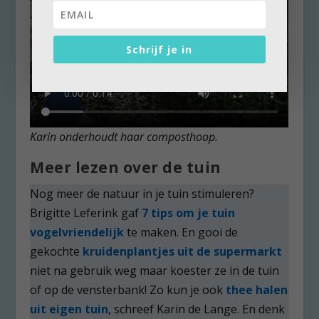
Schrijf je in
Karin onderhoudt haar composthoop.
Meer lezen over de tuin
Nog meer de natuur in je tuin stimuleren?
Brigitte Leferink gaf
7 tips om je tuin
vogelvriendelijk
te maken. En gooi de
gekochte
kruidenplantjes uit de supermarkt
niet na gebruik weg maar koester ze in de tuin
of op de vensterbank! Zo kun je ook
thee halen
uit eigen tuin
, schreef Karin de Lange. En denk